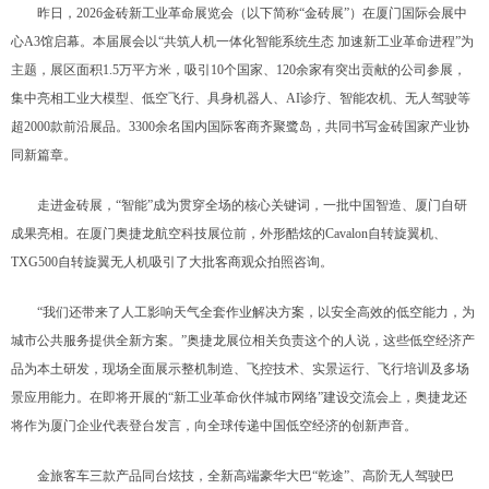
昨日，2026金砖新工业革命展览会（以下简称“金砖展”）在厦门国际会展中
心A3馆启幕。本届展会以“共筑人机一体化智能系统生态 加速新工业革命进程”为
主题，展区面积1.5万平方米，吸引10个国家、120余家有突出贡献的公司参展，
集中亮相工业大模型、低空飞行、具身机器人、AI诊疗、智能农机、无人驾驶等
超2000款前沿展品。3300余名国内国际客商齐聚鹭岛，共同书写金砖国家产业协
同新篇章。
走进金砖展，“智能”成为贯穿全场的核心关键词，一批中国智造、厦门自研
成果亮相。在厦门奥捷龙航空科技展位前，外形酷炫的Cavalon自转旋翼机、
TXG500自转旋翼无人机吸引了大批客商观众拍照咨询。
“我们还带来了人工影响天气全套作业解决方案，以安全高效的低空能力，为
城市公共服务提供全新方案。”奥捷龙展位相关负责这个的人说，这些低空经济产
品为本土研发，现场全面展示整机制造、飞控技术、实景运行、飞行培训及多场
景应用能力。在即将开展的“新工业革命伙伴城市网络”建设交流会上，奥捷龙还
将作为厦门企业代表登台发言，向全球传递中国低空经济的创新声音。
金旅客车三款产品同台炫技，全新高端豪华大巴“乾途”、高阶无人驾驶巴