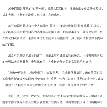
AI电商则是商家的“效率神器”。依靠AIGC技术，批量做出专业级宣传素材，
成本大降、上新速度翻倍，解决做生意的痛点。
AI互动剧更是让每一个人都能当“导演”。打破传统短剧“被动观看”的模式，
观众能够准确的通过自己的选择参与剧情互动、影响故事走向，获得更沉浸、更
个性化的观看体验。创作者通过配套的AI互动剧创作工具，则可大幅度降低内容
生产门槛。
展会不仅是技术展示的窗口，更是全球产业链协同的桥梁。一批有突出贡献
的公司以全链条服务、全球化布局，为金砖合作走深走实提供坚实支撑。
“原来一杯咖啡，就能连接半个金砖世界。”在金砖服务展区，来自巴西的采
购商卡洛斯在建发集团的“金砖咖啡角”驻足。作为《财富》世界500强企业，建发
正紧扣“让人信服的全球韧性供应链伙伴”这一定位，服务高水平对外开放。
展台一侧，钢铁、农产品、新能源等八大业务板块的展示墙前人头攒动：从
携手宁德时代等头部企业建设新能源产业供应链，到向埃塞俄比亚出口纯电客车