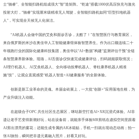
士“驰睿”、全智能扫路机组成强大“智”造矩阵。“乾途”搭载1000伏高压快充与激光
投射大灯，“驰睿”实现厘米级精准无人驾驶，全智能扫路机如同“巨型扫地机器
人”，可实现全天候无人化保洁。
“AI机器人会做中国的艾灸和面诊舌诊，太酷了！”在智慧医疗与教育展区，
来自俄罗斯的米沙在奥佳华人工智能健康馆体验智慧养生。作为出口额连续二十
年领跑行业的国际化健康科技集团，奥佳华以“AI+数据”构建“监测评估干预”全链
条智慧康养新体验。现场，AI舌面诊仪快速完成健康评估，扫码就能获取情况；
AI理疗机器人、AI艾灸机器人、全向移动按摩机器人、脊柱康养机器人精准
施“技”，让观众直观感受“机器人智造+AI健康服务”的全新体验。
创新是新工业革命的灵魂。本届金砖展上，一大批“创新+”应用落地生根，为
产业升级注入动能。
在超级合子OPC 共生社区生态展区，咪咕新空打造AI+XR沉浸式体验。AI非
遗让老手艺变得新潮好玩，站在设备前，就能亲手体验MR剪纸在虚拟空间里跟着
AI剪出漂亮的窗花；还能生成专属的AR冰箱贴，手机一扫就出现动态动画；拍一
张AI旅拍，瞬间把非遗元素融入照片，好看又好玩。