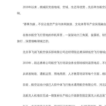
2018年以来，桃城区凭借地域、空域、生态等优势，先后举办航空
响。
“赛事为媒，不仅让低空产业与休闲旅游、文化体育等产业实现融合
在衡水航空飞行营地的停机库里，一架架动力三角翼、旋翼机、轻型飞
旅行，深度领略湖城之韵。
北京享飞就飞航空俱乐部有限公司总经理段志勇深耕低空飞行领域多
2019年，段志勇将公司航空飞行培训业务全部转移到该营地后，不仅取
从研发制造、通航运营、用地用房、人才教育培训等每个方面，桃城
目前，航空运动小镇已入驻中体飞行衡水通用航空有限公司、河北风
北航无人机项目完成一期复材生产线公斤级新型固定翼无人机总装下