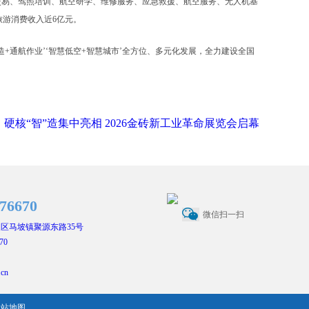
易、驾照培训、航空研学、维修服务、应急救援、航空服务、无人机基
旅游消费收入近6亿元。
+通航作业’‘智慧低空+智慧城市’全方位、多元化发展，全力建设全国
硬核“智”造集中亮相 2026金砖新工业革命展览会启幕
476670
微信扫一扫
区马坡镇聚源东路35号
70
.cn
网站地图