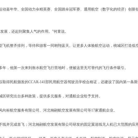
运动嘉年华、全国动力伞精英赛、全国跳伞冠军赛、通用航空（数字化的经济）创新创
发展，还起到聚集人气的作用。”何童说。
机整齐排列，等待和游客一同翱翔蓝天。让更多人体验航空运动，桃城区打造低空旅
年，他第一次来到衡水航空飞行营地时，便被这里无可替代的飞行条件吸引。
得民航颁发的CCAR-141部民用航空器驾驶员学校合格证，还建设了国内第一条斯
区研究出台多种政策，提供多元服务，对通航企业给予支持。
向标航空服务有限公司、河北翰翮航空发展有限公司等17家通航企业。
线并完成首飞；河北翰翮航空发展有限公司研发的固定翼巡线无人机已大范围的应