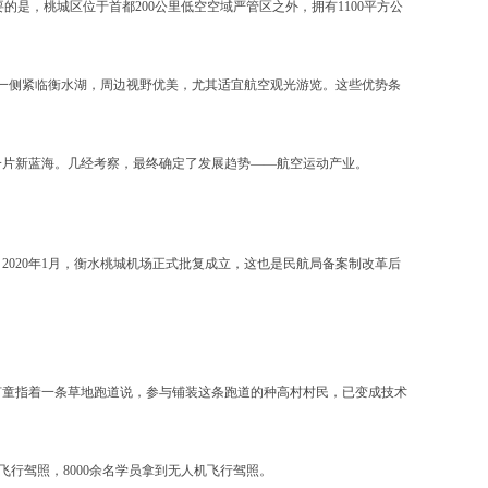
，桃城区位于首都200公里低空空域严管区之外，拥有1100平方公
一侧紧临衡水湖，周边视野优美，尤其适宜航空观光游览。这些优势条
一片新蓝海。几经考察，最终确定了发展趋势——航空运动产业。
。2020年1月，衡水桃城机场正式批复成立，这也是民航局备案制改革后
童指着一条草地跑道说，参与铺装这条跑道的种高村村民，已变成技术
行驾照，8000余名学员拿到无人机飞行驾照。