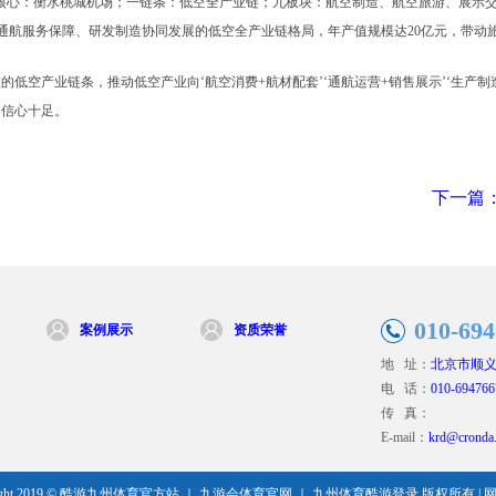
心：衡水桃城机场；一链条：低空全产业链；九板块：航空制造、航空旅游、展示交
通航服务保障、研发制造协同发展的低空全产业链格局，年产值规模达20亿元，带动
产业链条，推动低空产业向‘航空消费+航材配套’‘通航运营+销售展示’‘生产制造
文信心十足。
下一篇：
010-69
案例展示
资质荣誉
地 址：
北京市顺义
电 话：
010-694766
传 真：
E-mail：
krd@cronda
ght 2019 ©
酷游九州体育官方站 ｜ 九游会体育官网 ｜ 九州体育酷游登录
版权所有 |