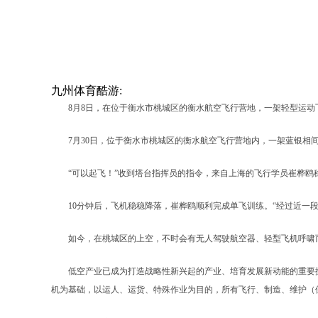
九州体育酷游:
8月8日，在位于衡水市桃城区的衡水航空飞行营地，一架轻型运动飞
7月30日，位于衡水市桃城区的衡水航空飞行营地内，一架蓝银相间的
“可以起飞！”收到塔台指挥员的指令，来自上海的飞行学员崔桦鸥
10分钟后，飞机稳稳降落，崔桦鸥顺利完成单飞训练。“经过近一段
如今，在桃城区的上空，不时会有无人驾驶航空器、轻型飞机呼啸而
低空产业已成为打造战略性新兴起的产业、培育发展新动能的重要抓手
机为基础，以运人、运货、特殊作业为目的，所有飞行、制造、维护（