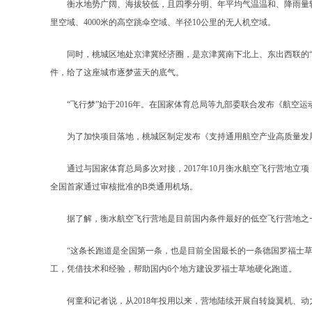
衡水地势广阔、海拔较低，且四季分明、年平均气温温和、降雨量较少
里空域、4000米的高空跳伞空域、半径10公里的无人机空域。
同时，桃城区地处京津冀经济圈，是京津冀南下北上、东出西联的“黄
件，给了这座城市逐梦蓝天的底气。
“飞行梦”始于2016年。在国家体育总局等九部委联合发布《航空
为了加快项目落地，桃城区制定发布《支持通用航空产业高质量发展
通过与国家体育总局多次对接，2017年10月衡水航空飞行营地立项，2
全国首家通过审核批准的B类通用机场。
据了解，衡水航空飞行营地是目前国内条件最好的低空飞行营地之一
“这条长跑道是全国第一条，也是目前全国最长的一条德国罗福士草地
工，凭借技术和经验，帮助国内6个地方建设罗福士草地硬化跑道。
何童和记者说，从2018年投用以来，营地陆续开展自转旋翼机、动力