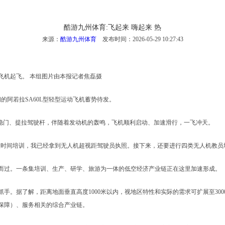
酷游九州体育:飞起来 嗨起来 热
来源：
酷游九州体育
发布时间：2026-05-29 10:27:43
机起飞。 本组图片由本报记者焦磊摄
阿若拉SA60L型轻型运动飞机蓄势待发。
稳门、提拉驾驶杆，伴随着发动机的轰鸣，飞机顺利启动、加速滑行，一飞冲天。
时间培训，我已经拿到无人机超视距驾驶员执照。接下来，还要进行四类无人机教员
过。一条集培训、生产、研学、旅游为一体的低空经济产业链正在这里加速形成。
。据了解，距离地面垂直高度1000米以内，视地区特性和实际的需求可扩展至300
保障）、服务相关的综合产业链。