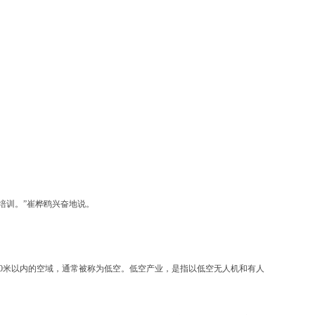
培训。”崔桦鸥兴奋地说。
0米以内的空域，通常被称为低空。低空产业，是指以低空无人机和有人