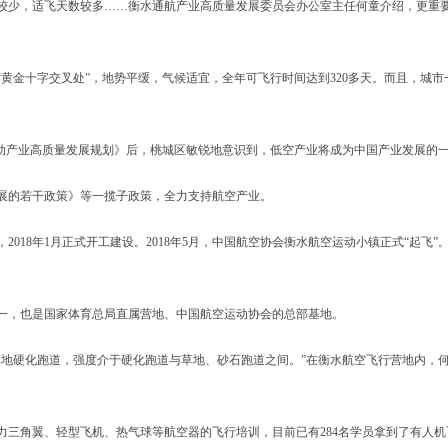
，适飞天数较多……衡水通航产业高质量发展委员会办公室主任何童介绍，更重要的是
金十字交叉处”，地势平缓，气候适宜，全年可飞行时间达到320多天。而且，城市
运动产业高质量发展规划》后，桃城区敏锐地意识到，低空产业将成为中国产业发展的
的若干政策》等一揽子政策，全力支持航空产业。
018年1月正式开工建设。2018年5月，中国航空协会衡水航空运动小镇正式“起飞”
，也是国家体育总局直属营地、中国航空运动协会的总部基地。
硬化跑道，强度介于硬化跑道与草地、砂石跑道之间。”在衡水航空飞行营地内，何
三角翼、轻型飞机、热气球等航空器的飞行培训，目前已有284名学员拿到了有人机飞