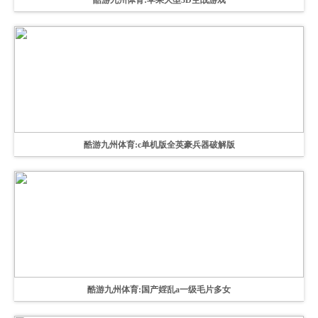
酷游九州体育:c单机版全英豪兵器破解版
酷游九州体育:国产婬乱a一级毛片多女