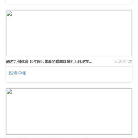
2026-07-28
酷游九州体育:19年阅兵露脸的猎鹰旋翼机为何现在隐姓埋名？该说出本相了
...
[查看详细]