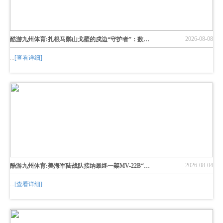
2026-08-08
酷游九州体育:扎根马鬃山戈壁的戍边“守护者”：数万平方公里的巡防据守
...
[查看详细]
2026-08-04
酷游九州体育:美海军陆战队接纳最终一架MV-22B“鱼鹰”倾转旋翼机
...
[查看详细]