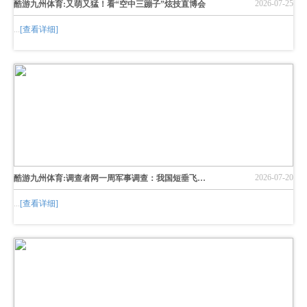
2026-07-25
酷游九州体育:又萌又猛！看“空中三蹦子”炫技直博会
...
[查看详细]
2026-07-20
酷游九州体育:调查者网一周军事调查：我国短垂飞机有什么用-施洋
...
[查看详细]