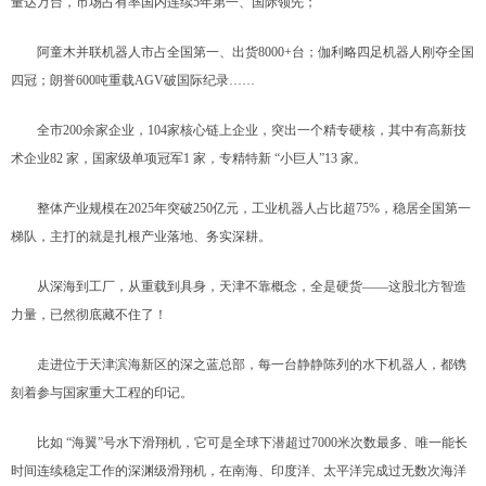
量达万台，市场占有率国内连续5年第一、国际领先；
阿童木并联机器人市占全国第一、出货8000+台；伽利略四足机器人刚夺全国
四冠；朗誉600吨重载AGV破国际纪录……
全市200余家企业，104家核心链上企业，突出一个精专硬核，其中有高新技
术企业82 家，国家级单项冠军1 家，专精特新 “小巨人”13 家。
整体产业规模在2025年突破250亿元，工业机器人占比超75%，稳居全国第一
梯队，主打的就是扎根产业落地、务实深耕。
从深海到工厂，从重载到具身，天津不靠概念，全是硬货——这股北方智造
力量，已然彻底藏不住了！
走进位于天津滨海新区的深之蓝总部，每一台静静陈列的水下机器人，都镌
刻着参与国家重大工程的印记。
比如 “海翼”号水下滑翔机，它可是全球下潜超过7000米次数最多、唯一能长
时间连续稳定工作的深渊级滑翔机，在南海、印度洋、太平洋完成过无数次海洋