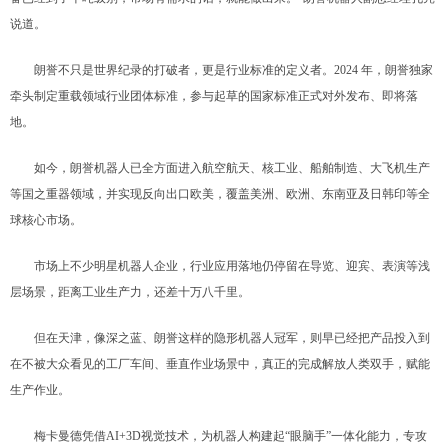
说道。
朗誉不只是世界纪录的打破者，更是行业标准的定义者。2024 年，朗誉独家
牵头制定重载领域行业团体标准，参与起草的国家标准正式对外发布、即将落
地。
如今，朗誉机器人已全方面进入航空航天、核工业、船舶制造、大飞机生产
等国之重器领域，并实现反向出口欧美，覆盖美洲、欧洲、东南亚及日韩印等全
球核心市场。
市场上不少明星机器人企业，行业应用落地仍停留在导览、迎宾、表演等浅
层场景，距离工业生产力，还差十万八千里。
但在天津，像深之蓝、朗誉这样的隐形机器人冠军，则早已经把产品投入到
在不被大众看见的工厂车间、垂直作业场景中，真正的完成解放人类双手，赋能
生产作业。
梅卡曼德凭借AI+3D视觉技术，为机器人构建起“眼脑手”一体化能力，专攻