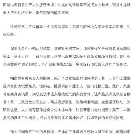
而是滋养新质生产力的肥沃土壤；扎实的制造根基不是沉重的包袱，而是支撑机
器人产业扎根生长、迭代突破的坚实底座。
这份底气，不仅被本土企业深深感知，更吸引着外地头部企业慕名而来、扎
根深耕。
深圳明星企业帕西尼感知，选择将全球首座、顶级规模的全模态具身智能数
据工厂落子天津——截至目前，这里已采集7200多万条高质量场景数据，是行业
开源数据的10至100倍，年产目标直指2亿条，用实际行动投票天津的产业价值。
帕西尼有关负责人的回答，揭开了这座城市的独特优势：其一，百年工业底
蕴淬炼出大批懂场景、懂制造、懂需求的产业工人，他们扎根工业、医疗、民生
等各类真实场景，为研发技术注入最接地气的实践智慧，让产品从源头就贴合刚
需；其二，政企校协同发力，高校资源富集、政策精准赋能、企业紧密联动，为
研发攻坚、人才培育搭建起全方位支撑体系，让创新活力充分涌流；其三，丰富
多元的真实工业场景，成为具身智能技术落地验证、快速迭代的天然试验场。
作为中国近代工业的发祥地，天津的工业基因早已融入城市血脉、刻进城市