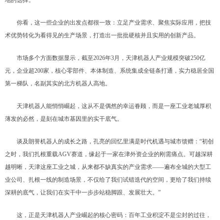
你看，这一些企业的出发点都很一致：立足产业需求、聚焦实际应用，把技
术优势转化为看得见的生产场景，打造出一批批硬核并且实用的创新产品。
市场多个方面数据显示，截至2026年3月，天津机器人产业规模突破250亿
元，企业超200家，核心零部件、本体制造、系统集成全链条打通，实力稳居全国
第一梯队，名副其实的北方机器人高地。
天津机器人能悄悄崛起，这从不是偶然的幸运眷顾，而是一座工业老城厚积
薄发的必然，是刻在城市基因里的实干底气。
谈及朗誉机器人的成长之路，孔亮的回忆里满是时代机遇与城市馈赠：“初创
之时，我们扎根重载AGV赛道，缘起于一家在津外资企业的刚需痛点。可越深耕
越明晰，天津这座工业之城，从来都不缺真实的产业需求——遍布全城的大型工
业公司、扎根一线的制造场景，不仅给了我们试错迭代的空间，更给了我们持续
深耕的底气，让我们在实干中一步步站稳脚跟、发展壮大。”
这，正是天津机器人产业崛起的核心密码：百年工业积淀不是尘封的过往，