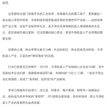
肌理。
这里拥有全国门类最齐全的工业体系，有着最扎实的重工底子，更构建起一
条从核心零部件研发、本体制造到场景集成应用的完整闭环产业链——这种深厚
的产业土壤、这份产业链闭环生态，是天津在具身智能机器人领域独有的生态
位，是其他城市难以复制、无法照搬的核心壁垒，更是中国机器人产业突围的重
要支撑。
深厚的土壤，终会孕育出参天大树；扎实的积淀，终会迎来高光时刻。天津
机器人产业，正是此种“厚积薄发”的沉稳。
行业已然看见它的锋芒：2025年，天津机器人产业链核心企业达104家，其中
高新技术企业82家、国家级单项冠军1家、专精特新“小巨人”13家，一批实干型企
业扎堆涌现，形成了“多而精、优而强”的产业格局。
资本已然嗅到它的潜力：深之蓝、阿童木、梅卡曼德、朗誉等一批硬核企
业，纷纷成为资本争抢的“香饽饽”，IPO进程全面加速，资本的加持，更让天津机
器人产业的发展势头如虎添翼。