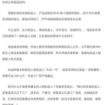
内市占率稳居前列。
望圆科技的泳池机器人，产品远销全球 60 多个国家和地区，2025 年出货量
登顶国内首位、跻身全球前三，牢牢坐稳细致划分领域龙头位置。
不止这些，合力机器人、博诺机器人、木牛流马、智易时代……现在的天津
已经涌现了一批机器人兵团，正在彼此的赛道中大杀四方。
就连做具身智能，市场上那些耳熟能详的明星机器人公司，几乎都扎堆冲向
双足人形这条最吸睛、最有话题度的赛道。而天津做具身智能，直接给机器人稳
稳装上轮式底盘。
比如阿童木研发的人形机器人 “天兵一号” ，就是采用轮式底盘 + 并联腰部，
承重可达 200 公斤，专攻工厂跨产线搬运。
那为什么不做更有噱头的人形机器人？答案更加直白： “我们的具身机器人，
是要真真正正下工厂、进车间、干重活。而要真正扎进工厂场景、长期稳定作
业、扛得住高强度搬运等使用场景，目前来看，轮式才是最实用、最高效、最落
地的选择。”