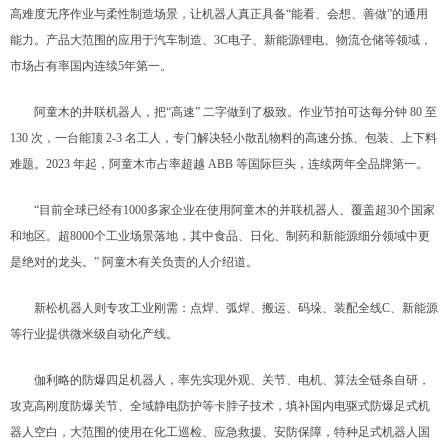
高难度无序作业与柔性制造场景，让机器人真正具备“能看、会想、善做”的通用
能力。产品大范围的应用于汽车制造、3C电子、新能源锂电、物流仓储等领域，
市场占有率国内连续5年第一。
阿童木的并联机器人，把“高速” 二字做到了极致。作业节拍可达每分钟 80 至
130 次，一台能顶 2-3 名工人，专门解决轻小散乱物料的高速分拣、包装、上下料
难题。2023 年起，阿童木市占率超越 ABB 等国际巨头，连续两年全品牌第一。
“目前全球已经有1000多家企业在使用阿童木的并联机器人、覆盖超30个国家
和地区。超8000个工业场景落地，其中食品、日化、制药和新能源细分领域中更
是绝对的龙头。” 阿童木有关负责的人介绍道。
新松机器人则专攻工业刚需：点焊、弧焊、搬运、码垛、装配全线C、新能源
等行业提供微米级自动化产线。
伽利略的防爆四足机器人，率先实现外观、关节、电机、算法全链条自研，
攻克高刚度防爆关节、全域静电防护等卡脖子技术，填补国内电驱式防爆足式机
器人空白，大范围的使用在化工巡检、应急救援、安防保障，特种足式机器人国