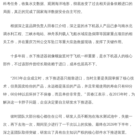
科考任务，收集水文数据、观测海洋地形，彻底改变了过去相关设备依赖进口的
局面，真正的完成了国家海洋数据安全自主可控。
根据深之蓝品牌负责人田春江介绍，深之蓝的水下机器人产品已参与南水北
调水利工程、三峡水电站、神舟系列载人飞船水域应急保障等国家重点项目的相
关工作，并在重庆万州公交车坠江等重大应急救援现场，发挥了关键作用。
十多年前，水下推进器就像螺旋桨对于飞机一样重要，是水下机器人的核心
部件，不过该部件曾经长期依赖于进口，成本也居高不下。
“2013年企业成立时，水下推进器只能靠进口，当时主要是美国掌握了核心技
术，但美国卖给你的产品，永远都是落后的产品，并且常规使用的寿命只有60分
钟，60分钟以后坏掉了不保修，而且单价非常贵。” 田春江表示，在2015年时，为
解决这一卡脖子问题，企业决定要自主研发水下推进器。
彼时团队大部分核心都住在公司，研发人员不断泡在海水测试池中，失败一
次，再下去泡一次，期间至少进行了一千次以上的实验。最终在2026年下半年，
深之蓝团队取得突破，研发出了具有自主知识产权的核心部件水下推进装置。