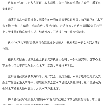
停靠在岸边时，它方方正正、敦实厚重，像一只沉默稳重的方盒子，看不出
太多锋芒。
幽蓝的海水包裹着机身，亮黄色的外壳在深海里格外醒目，如同真正的 “水下
大黄蜂”一样，在暗流中稳稳悬停，灵活转向、进退自如，声呐与探测设备同步开
启，于漆黑的海底精准扫描、细致巡检，不放过任何一处海缆隐患。
这个“水下大黄蜂”是我国首台海缆探测机器人，开发者是一家名为深之蓝的
公司。
很长时间以来，这家土生土长的天津机器人公司，一头扎进深海、沉下心水
下攻坚，但由于产品作业均在水下、深海，不被外界看见。
直到慢慢的变多的深海科考、海洋安全，应急救援、水利水电等但凡涉及复
杂水下作业的重大事件中，都能看到深之蓝水下机器人的身影时，这个已成长为
全球水下机器人绝对霸主，才从水下浮出水面。
梅卡曼德的智能机器人“眼脑手”产品矩阵已在全球市场规模化落地，年出货