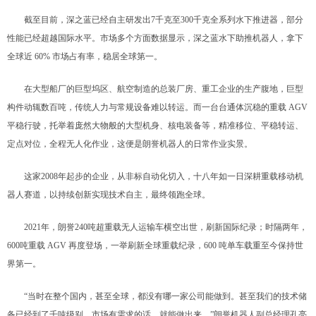
截至目前，深之蓝已经自主研发出7千克至300千克全系列水下推进器，部分
性能已经超越国际水平。市场多个方面数据显示，深之蓝水下助推机器人，拿下
全球近 60% 市场占有率，稳居全球第一。
在大型船厂的巨型坞区、航空制造的总装厂房、重工企业的生产腹地，巨型
构件动辄数百吨，传统人力与常规设备难以转运。而一台台通体沉稳的重载 AGV
平稳行驶，托举着庞然大物般的大型机身、核电装备等，精准移位、平稳转运、
定点对位，全程无人化作业，这便是朗誉机器人的日常作业实景。
这家2008年起步的企业，从非标自动化切入，十八年如一日深耕重载移动机
器人赛道，以持续创新实现技术自主，最终领跑全球。
2021年，朗誉240吨超重载无人运输车横空出世，刷新国际纪录；时隔两年，
600吨重载 AGV 再度登场，一举刷新全球重载纪录，600 吨单车载重至今保持世
界第一。
“当时在整个国内，甚至全球，都没有哪一家公司能做到。甚至我们的技术储
备已经到了千吨级别，市场有需求的话，就能做出来。”朗誉机器人副总经理孔亮